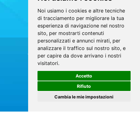
Noi usiamo i cookies e altre tecniche
di tracciamento per migliorare la tua
esperienza di navigazione nel nostro
sito, per mostrarti contenuti
personalizzati e annunci mirati, per
analizzare il traffico sul nostro sito, e
Copyrights © 2026 Autoscuola Graziano Tutti i
per capire da dove arrivano i nostri
visitatori.
diritti riservati.
Partita Iva: 01647310810 /
Accetto
Privacy e Cookie Policy
Rifiuto
Cambia le mie impostazioni
®
Sito realizzato con
Clickoso