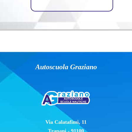
Autoscuola Graziano
Via Calatafimi, 11
Trapani - 91100
(+39) 0923.24020
(+39) 339.2132209