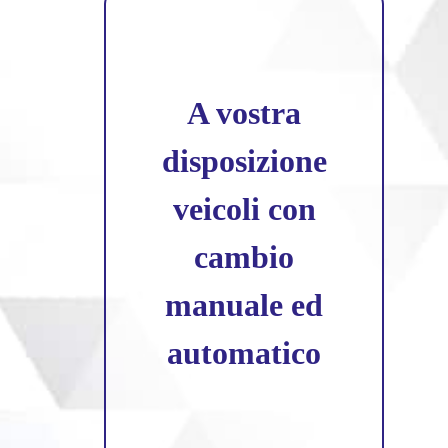
Si effettuano
corsi per le
patenti
professionali